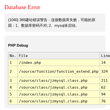
Database Error
(1040) 365建站错误警告：连接数据库失败，可能的原
因：1、数据库密码不对; 2、mysql未启动。
PHP Debug
No.
File
Line
1
/index.php
14
2
/source/function/function_extend.php
324
3
/source/class/jzmysql.class.php
211
4
/source/class/jzmysql.class.php
62
5
/source/class/jzmysql.class.php
94
6
/source/class/jzmysql.class.php
76