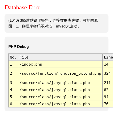
Database Error
(1040) 365建站错误警告：连接数据库失败，可能的原
因：1、数据库密码不对; 2、mysql未启动。
PHP Debug
No.
File
Line
1
/index.php
14
2
/source/function/function_extend.php
324
3
/source/class/jzmysql.class.php
211
4
/source/class/jzmysql.class.php
62
5
/source/class/jzmysql.class.php
94
6
/source/class/jzmysql.class.php
76