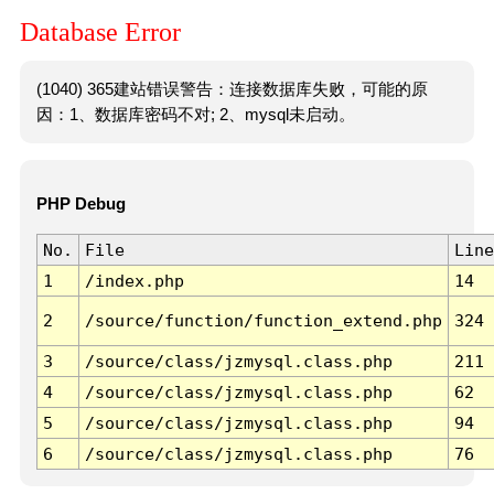
Database Error
(1040) 365建站错误警告：连接数据库失败，可能的原
因：1、数据库密码不对; 2、mysql未启动。
PHP Debug
No.
File
Line
1
/index.php
14
2
/source/function/function_extend.php
324
3
/source/class/jzmysql.class.php
211
4
/source/class/jzmysql.class.php
62
5
/source/class/jzmysql.class.php
94
6
/source/class/jzmysql.class.php
76