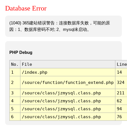
Database Error
(1040) 365建站错误警告：连接数据库失败，可能的原
因：1、数据库密码不对; 2、mysql未启动。
PHP Debug
No.
File
Line
1
/index.php
14
2
/source/function/function_extend.php
324
3
/source/class/jzmysql.class.php
211
4
/source/class/jzmysql.class.php
62
5
/source/class/jzmysql.class.php
94
6
/source/class/jzmysql.class.php
76