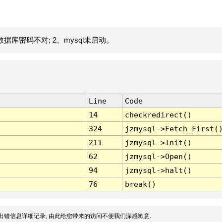
据库密码不对; 2、mysql未启动。
Line
Code
14
checkredirect()
324
jzmysql->Fetch_First(
211
jzmysql->Init()
62
jzmysql->Open()
94
jzmysql->halt()
76
break()
出错信息详细记录, 由此给您带来的访问不便我们深感歉意.