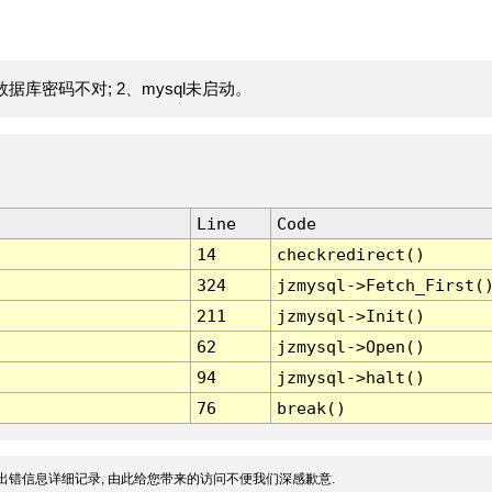
据库密码不对; 2、mysql未启动。
Line
Code
14
checkredirect()
324
jzmysql->Fetch_First(
211
jzmysql->Init()
62
jzmysql->Open()
94
jzmysql->halt()
76
break()
出错信息详细记录, 由此给您带来的访问不便我们深感歉意.