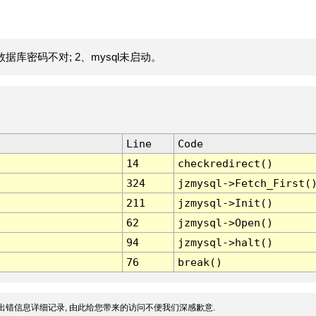
据库密码不对; 2、mysql未启动。
Line
Code
14
checkredirect()
324
jzmysql->Fetch_First(
211
jzmysql->Init()
62
jzmysql->Open()
94
jzmysql->halt()
76
break()
出错信息详细记录, 由此给您带来的访问不便我们深感歉意.