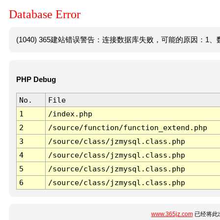
Database Error
(1040) 365建站错误警告：连接数据库失败，可能的原因：1、数
PHP Debug
No.
File
1
/index.php
2
/source/function/function_extend.php
3
/source/class/jzmysql.class.php
4
/source/class/jzmysql.class.php
5
/source/class/jzmysql.class.php
6
/source/class/jzmysql.class.php
www.365jz.com
已经将此