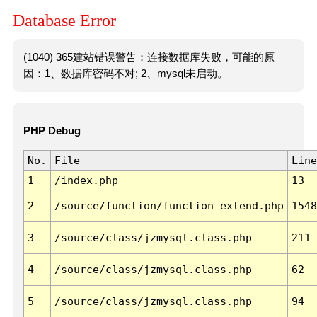
Database Error
(1040) 365建站错误警告：连接数据库失败，可能的原
因：1、数据库密码不对; 2、mysql未启动。
PHP Debug
No.
File
Line
1
/index.php
13
2
/source/function/function_extend.php
1548
3
/source/class/jzmysql.class.php
211
4
/source/class/jzmysql.class.php
62
5
/source/class/jzmysql.class.php
94