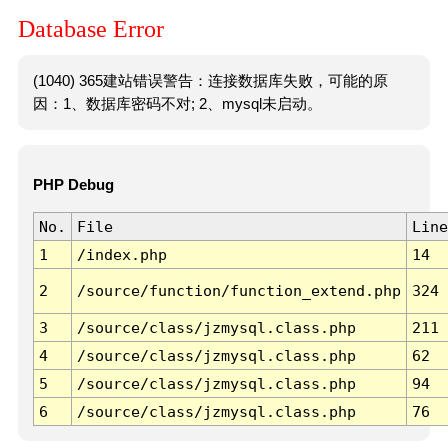
Database Error
(1040) 365建站错误警告：连接数据库失败，可能的原
因：1、数据库密码不对; 2、mysql未启动。
PHP Debug
No.
File
Line
1
/index.php
14
2
/source/function/function_extend.php
324
3
/source/class/jzmysql.class.php
211
4
/source/class/jzmysql.class.php
62
5
/source/class/jzmysql.class.php
94
6
/source/class/jzmysql.class.php
76