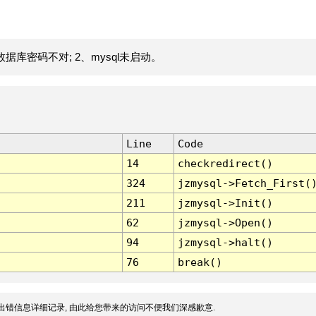
据库密码不对; 2、mysql未启动。
Line
Code
14
checkredirect()
324
jzmysql->Fetch_First(
211
jzmysql->Init()
62
jzmysql->Open()
94
jzmysql->halt()
76
break()
出错信息详细记录, 由此给您带来的访问不便我们深感歉意.