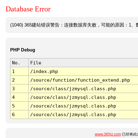
Database Error
(1040) 365建站错误警告：连接数据库失败，可能的原因：1、数
PHP Debug
No.
File
1
/index.php
2
/source/function/function_extend.php
3
/source/class/jzmysql.class.php
4
/source/class/jzmysql.class.php
5
/source/class/jzmysql.class.php
6
/source/class/jzmysql.class.php
www.365jz.com
已经将此