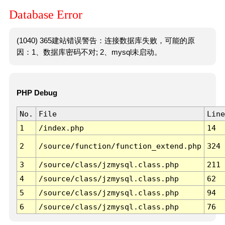
Database Error
(1040) 365建站错误警告：连接数据库失败，可能的原
因：1、数据库密码不对; 2、mysql未启动。
PHP Debug
No.
File
Line
1
/index.php
14
2
/source/function/function_extend.php
324
3
/source/class/jzmysql.class.php
211
4
/source/class/jzmysql.class.php
62
5
/source/class/jzmysql.class.php
94
6
/source/class/jzmysql.class.php
76