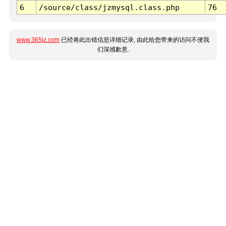
6
/source/class/jzmysql.class.php
76
www.365jz.com
已经将此出错信息详细记录, 由此给您带来的访问不便我
们深感歉意.