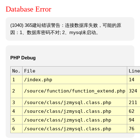
Database Error
(1040) 365建站错误警告：连接数据库失败，可能的原
因：1、数据库密码不对; 2、mysql未启动。
PHP Debug
No.
File
Line
1
/index.php
14
2
/source/function/function_extend.php
324
3
/source/class/jzmysql.class.php
211
4
/source/class/jzmysql.class.php
62
5
/source/class/jzmysql.class.php
94
6
/source/class/jzmysql.class.php
76