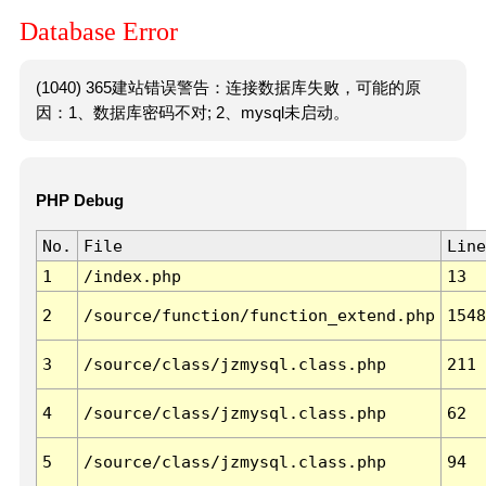
Database Error
(1040) 365建站错误警告：连接数据库失败，可能的原
因：1、数据库密码不对; 2、mysql未启动。
PHP Debug
No.
File
Line
1
/index.php
13
2
/source/function/function_extend.php
1548
3
/source/class/jzmysql.class.php
211
4
/source/class/jzmysql.class.php
62
5
/source/class/jzmysql.class.php
94