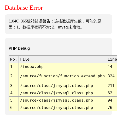
Database Error
(1040) 365建站错误警告：连接数据库失败，可能的原
因：1、数据库密码不对; 2、mysql未启动。
PHP Debug
No.
File
Line
1
/index.php
14
2
/source/function/function_extend.php
324
3
/source/class/jzmysql.class.php
211
4
/source/class/jzmysql.class.php
62
5
/source/class/jzmysql.class.php
94
6
/source/class/jzmysql.class.php
76