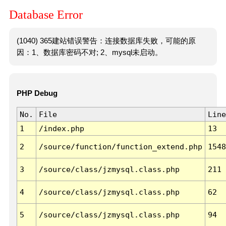
Database Error
(1040) 365建站错误警告：连接数据库失败，可能的原
因：1、数据库密码不对; 2、mysql未启动。
PHP Debug
No.
File
Line
1
/index.php
13
2
/source/function/function_extend.php
1548
3
/source/class/jzmysql.class.php
211
4
/source/class/jzmysql.class.php
62
5
/source/class/jzmysql.class.php
94