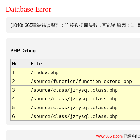
Database Error
(1040) 365建站错误警告：连接数据库失败，可能的原因：1、数
PHP Debug
No.
File
1
/index.php
2
/source/function/function_extend.php
3
/source/class/jzmysql.class.php
4
/source/class/jzmysql.class.php
5
/source/class/jzmysql.class.php
6
/source/class/jzmysql.class.php
www.365jz.com
已经将此