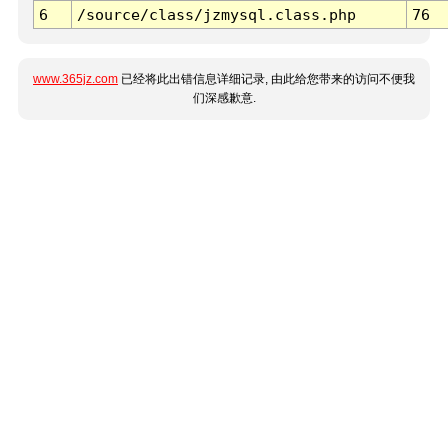
6
/source/class/jzmysql.class.php
76
www.365jz.com
已经将此出错信息详细记录, 由此给您带来的访问不便我
们深感歉意.