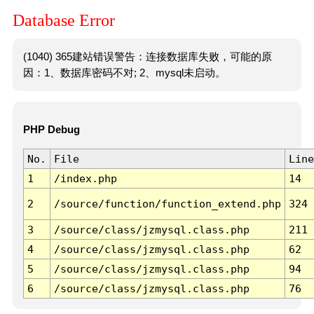
Database Error
(1040) 365建站错误警告：连接数据库失败，可能的原
因：1、数据库密码不对; 2、mysql未启动。
PHP Debug
No.
File
Line
1
/index.php
14
2
/source/function/function_extend.php
324
3
/source/class/jzmysql.class.php
211
4
/source/class/jzmysql.class.php
62
5
/source/class/jzmysql.class.php
94
6
/source/class/jzmysql.class.php
76