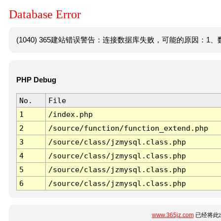
Database Error
(1040) 365建站错误警告：连接数据库失败，可能的原因：1、数
PHP Debug
No.
File
1
/index.php
2
/source/function/function_extend.php
3
/source/class/jzmysql.class.php
4
/source/class/jzmysql.class.php
5
/source/class/jzmysql.class.php
6
/source/class/jzmysql.class.php
www.365jz.com
已经将此