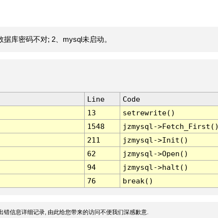
据库密码不对; 2、mysql未启动。
Line
Code
13
setrewrite()
1548
jzmysql->Fetch_First(
211
jzmysql->Init()
62
jzmysql->Open()
94
jzmysql->halt()
76
break()
出错信息详细记录, 由此给您带来的访问不便我们深感歉意.